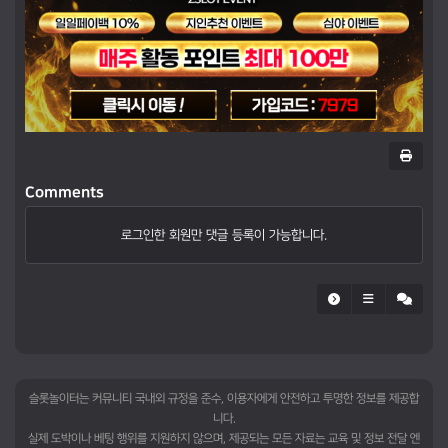
Comments
로그인한 회원만 댓글 등록이 가능합니다.
슬롯놀이터는 커뮤니티 국내외 규정을 준수, 이용자에게 안전하고 투명한 정보를 제공합
니다.
실제 도박이나 베팅 행위를 지원하지 않으며, 제공되는 모든 자료는 교육 및 정보 전달 엔