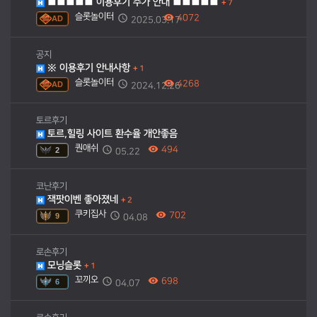
■■■■■ 이용후기 추가 안내 ■■■■■
+
7
슬롯놀이터
4072
AD
2025.03.17
공지
※ 이용후기 안내사항
+
1
슬롯놀이터
4268
AD
2024.12.26
토르후기
토르,힐링 사이트 환수율 개안좋음
퀀애쉬
494
2
05.22
코난후기
잭팟이벤 좋아졌네
+
2
쿠키집사
702
9
04.08
로손후기
모닝슬롯
+
1
꼬끼오
698
6
04.07