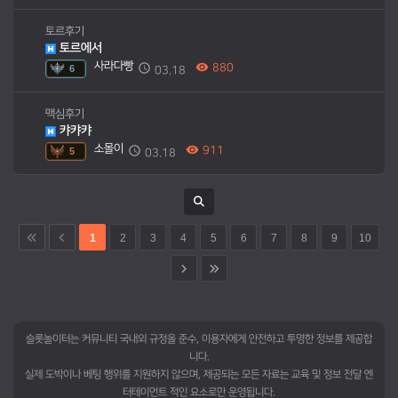
토르후기
토르에서
사라다빵
880
6
03.18
맥심후기
캬캬캬
소몰이
911
5
03.18
1
2
3
4
5
6
7
8
9
10
슬롯놀이터는 커뮤니티 국내외 규정을 준수, 이용자에게 안전하고 투명한 정보를 제공합
니다.
실제 도박이나 베팅 행위를 지원하지 않으며, 제공되는 모든 자료는 교육 및 정보 전달 엔
터테이먼트 적인 요소로만 운영됩니다.