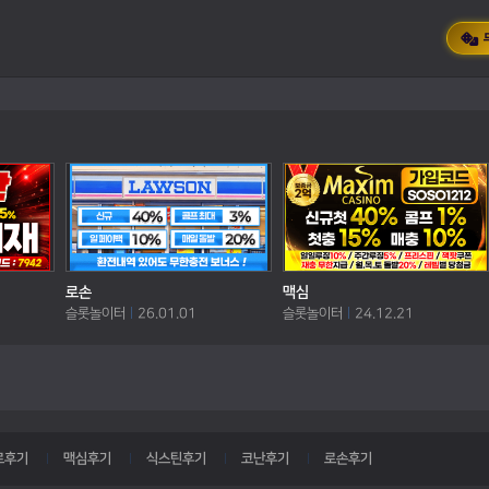
gation
로손
맥심
슬롯놀이터
26.01.01
슬롯놀이터
24.12.21
르후기
맥심후기
식스틴후기
코난후기
로손후기