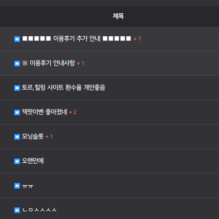
제목
■■■■■ 이용후기 추가 안내 ■■■■■
+
7
※ 이용후기 안내사항
+
1
토르,힐링 사이트 환수율 개안좋음
잭팟이벤 좋아졌네
+
2
모닝슬롯
+
1
오랜만에
ㅠㅠ
ㄴㅇㅅㅅㅅㅅ