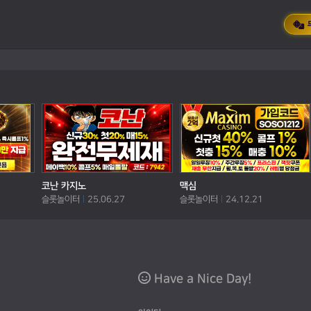
gation
코난 카지노
맥심
슬롯놀이터
25.06.27
슬롯놀이터
24.12.21
Have a Nice Day!