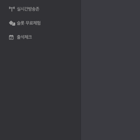
실시간방송존
슬롯 무료체험
출석체크