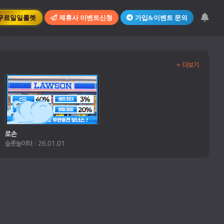
무료일일룰렛
제휴사 이벤트신청
가입&이벤트 문의
+ 더보기
로손
슬롯놀이터
26.01.01