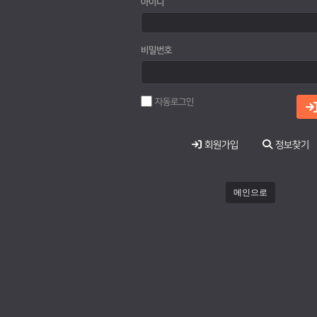
아이디
비밀번호
자동로그인
회원가입
정보찾기
메인으로