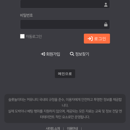
비밀번호
자동로그인
로그인
회원가입
정보찾기
메인으로
슬롯놀이터는 커뮤니티 국내외 규정을 준수, 이용자에게 안전하고 투명한 정보를 제공합
니다.
실제 도박이나 베팅 행위를 지원하지 않으며, 제공되는 모든 자료는 교육 및 정보 전달 엔
터테이먼트 적인 요소로만 운영됩니다.
사이트 소개
이용안내
|
|