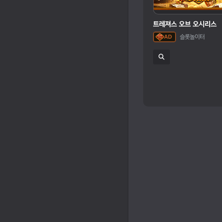
트레져스 오브 오시리스
슬롯놀이터
AD