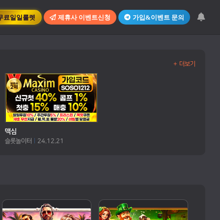
무료일일룰렛
제휴사 이벤트신청
가입&이벤트 문의
+ 더보기
맥심
슬롯놀이터
24.12.21