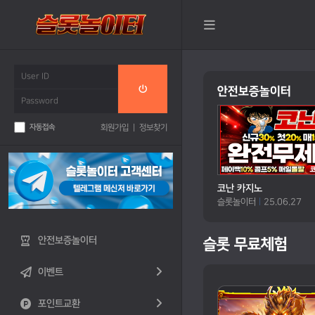
Toggle navi
안전보증놀이터
자동접속
회원가입
|
정보찾기
코난 카지노
슬롯놀이터
25.06.27
안전보증놀이터
슬롯 무료체험
이벤트
포인트교환