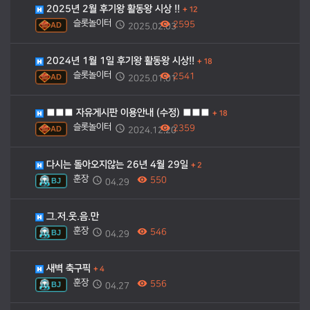
2025년 2월 후기왕 활동왕 시상 !!
+
12
슬롯놀이터
2595
AD
2025.02.03
2024년 1월 1일 후기왕 활동왕 시상!!
+
18
슬롯놀이터
2541
AD
2025.01.01
■■■ 자유게시판 이용안내 (수정) ■■■
+
18
슬롯놀이터
2359
AD
2024.12.20
다시는 돌아오지않는 26년 4월 29일
+
2
훈장
550
BJ
04.29
그.저.웃.음.만
훈장
546
BJ
04.29
새벽 축구픽
+
4
훈장
556
BJ
04.27