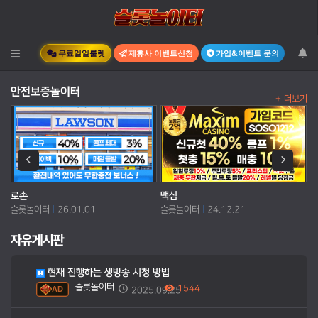
무료일일룰렛
제휴사 이벤트신청
가입&이벤트 문의
Toggle navigation
안전보증놀이터
+ 더보기
로손
맥심
코
슬롯놀이터
26.01.01
슬롯놀이터
24.12.21
슬
자유게시판
현재 진행하는 생방송 시청 방법
슬롯놀이터
1544
AD
2025.09.25