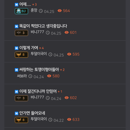
어제....
+
3
훈장
564
BJ
04.25
똑같이 찍었다고 생각중입니다
비니777
601
3
04.25
이렇게 가여
+
4
투덜이국이
595
8
04.25
싸랑하는 토쟁이형아들아
+
2
써보라
580
04.24
이제 잘간다니까 안믿어
+
1
비니777
602
3
04.24
안가면 들어오네
투덜이국이
633
8
04.22