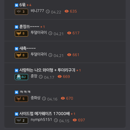
6묶
+
4
비니777
635
3
04.22
훈장쓰~~~~
+
1
투덜이국이
617
8
04.21
새축~~~~
투덜이국이
661
8
04.21
사랑하는 나으 와이형 + 투더리구긔
+
1
훈장
669
BJ
04.17
ㅋㅋㅋ
중화상
670
5
04.16
사이드펍 메가웨이즈 17000배
+
1
nymph5151
697
2
04.15