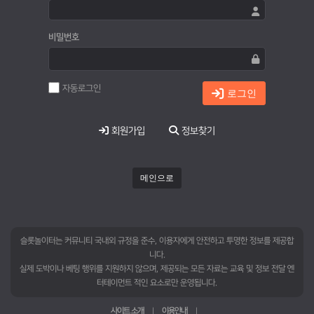
비밀번호
자동로그인
로그인
회원가입
정보찾기
메인으로
슬롯놀이터는 커뮤니티 국내외 규정을 준수, 이용자에게 안전하고 투명한 정보를 제공합
니다.
실제 도박이나 베팅 행위를 지원하지 않으며, 제공되는 모든 자료는 교육 및 정보 전달 엔
터테이먼트 적인 요소로만 운영됩니다.
사이트 소개
이용안내
|
|