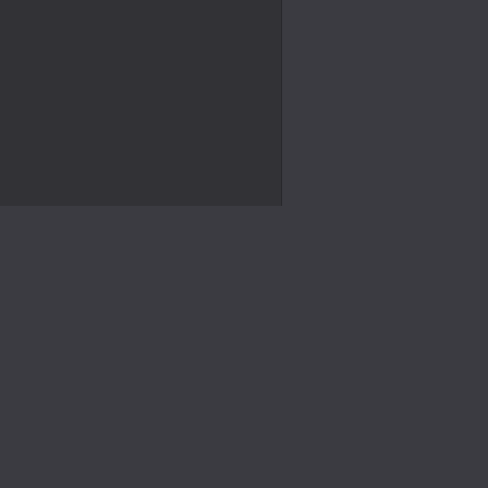
사이트 소개
이용약관
|
|
슬롯놀이터-사이트안내.
All