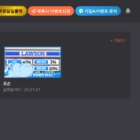
무료일일룰렛
제휴사 이벤트신청
가입&이벤트 문의
+ 더보기
로손
슬롯놀이터
26.01.01