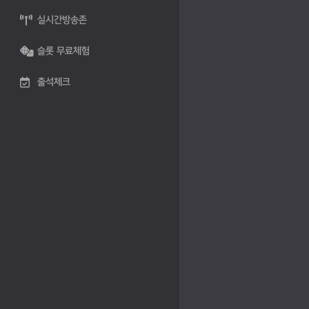
실시간방송존
슬롯 무료체험
출석체크