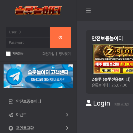
Toggle navi
안전보증놀이터
자동접속
회원가입
|
정보찾기
Z슬롯 (슬롯전용놀이터)
슬롯놀이터
26.07.06
안전보증놀이터
Login
회원 로그인
이벤트
포인트교환