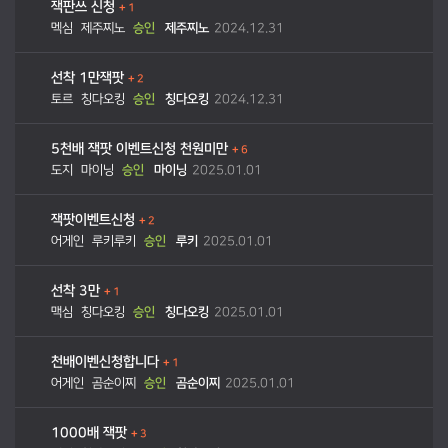
잭판쓰 신청
+
1
제주찌노
멕심
제주찌노
승인
2024.12.31
선착 1만잭팟
+
2
칭다오킹
토르
칭다오킹
승인
2024.12.31
5천배 잭팟 이벤트신청 천원미만
+
6
마이닝
도지
마이닝
승인
2025.01.01
잭팟이벤트신청
+
2
루키
어게인
루키루키
승인
2025.01.01
선착 3만
+
1
칭다오킹
맥심
칭다오킹
승인
2025.01.01
천배이벤신청합니다
+
1
곰순이찌
어게인
곰순이찌
승인
2025.01.01
1000배 잭팟
+
3