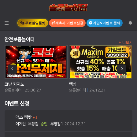
무료일일룰렛
제휴사 이벤트신청
가입&이벤트 문의
Toggle navigation
안전보증놀이터
+ 더보기
코난 카지노
맥심
슬롯놀이터
25.06.27
슬롯놀이터
24.12.21
슬
이벤트 신청
맥스 짹팟
+
3
부장김1
어게인
부장김
승인
2024.12.31