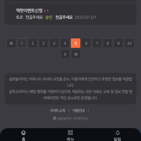
잭팟이벤트신청
+
1
천곱주세요
토르
천곱주세요
승인
2025.01.01
1
2
3
4
5
6
7
8
9
10
슬롯놀이터는 커뮤니티 국내외 규정을 준수, 이용자에게 안전하고 투명한 정보를 제공합
니다.
실제 도박이나 베팅 행위를 지원하지 않으며, 제공되는 모든 자료는 교육 및 정보 전달 엔
터테이먼트 적인 요소로만 운영됩니다.
사이트 소개
이용안내
|
|
슬롯놀이터-사이트안내.
홈
메뉴
알림